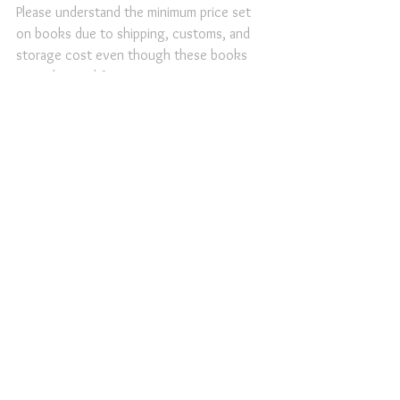
Please understand the minimum price set 
on books due to shipping, customs, and 
storage cost even though these books 
were donated from Korea. 
Sincerely
KEPPO
See All
Recent Posts