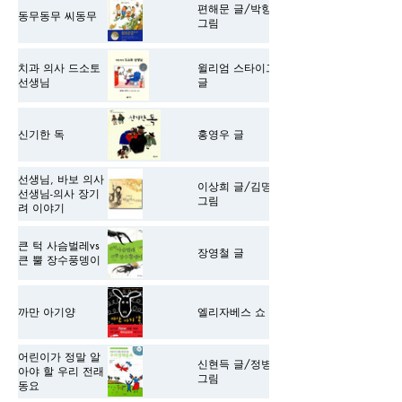
편해문 글/박향미
동무동무 씨동무
그림
치과 의사 드소토
윌리엄 스타이그
선생님
글
신기한 독
홍영우 글
선생님, 바보 의사
이상희 글/김명길
선생님-의사 장기
그림
려 이야기
큰 턱 사슴벌레vs
장영철 글
큰 뿔 장수풍뎅이
까만 아기양
엘리자베스 쇼 글
어린이가 정말 알
신현득 글/정병례
아야 할 우리 전래
그림
동요