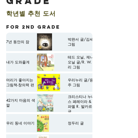
Grade
학년별 추천 도서
FOR 2nd GRADE
​2학년 추천 도서
박완서 글/김세현
7년 동안의 잠
그림
테드 오닐, 제니
내가 도와줄게
오닐 글/R. W. 앨
리 그림
머리가 좋아지는
우리누리 글/윤정
그림책-창의력 편
주 그림
크리스티나 누녜
42가지 마음의 색
스 페레이라 & 라
깔
파엘 R. 발카르셀
글
우리 동네 이야기
정두리 글