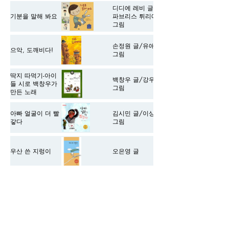
디디에 레비 글/
기분을 말해 봐요
파브리스 튀리에
그림
손정원 글/유애로
으악, 도깨비다!
그림
딱지 따먹기-아이
백창우 글/강우근
들 시로 백창우가
그림
만든 노래
아빠 얼굴이 더 빨
김시민 글/이상열
갛다
그림
우산 쓴 지렁이
오은영 글
윤동주 시집
윤동주 글
Every week, KEPPO will update
the recommended book here for
kids. We are working with