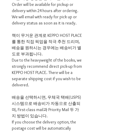
Order will be available for pickup or
delivery within 24 hours after ordering.
We will email with ready for pick up or
delivery status as soon as it is ready.
책이 무거운 관계로 KEPPO HOST PLACE
를 통한 직접 픽업을 적극 추천 드리며,
배송을 원하시는 경우에는 배송비가 별
도로 부과됩니다.
Due to the heavyweight of the books, we
strongly recommend direct pick-up from
KEPPO HOST PLACE. There will be a
separate shipping cost if you wish to be
delivered.
배송을 선택하시면, 우체국 택배(USPS)
시스템으로 배송비가 자동으로 산출되
며, First-class mail과 Priority Mail 두 가
지 방법이 있습니다.
If you choose the delivery option, the
postage cost will be automatically